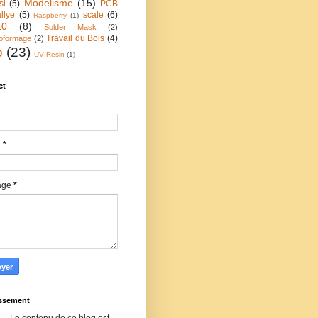
Modelisme
(15)
si
(5)
PCB
llye
(5)
scale
(6)
Raspberry
(1)
10
(8)
Solder Mask
(2)
Travail du Bois
(4)
oformage
(2)
o
(23)
UV Resin
(1)
ct
l
*
age
*
issement