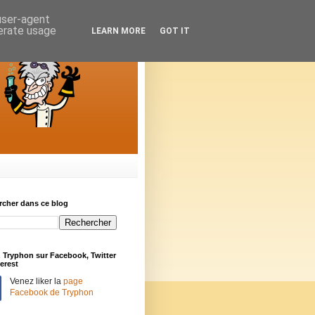
 user-agent
nerate usage
LEARN MORE
GOT IT
rcher dans ce blog
 Tryphon sur Facebook, Twitter
terest
Venez liker la
page
Facebook de Tryphon