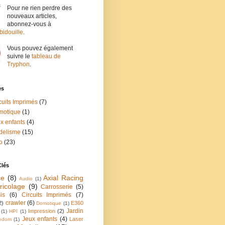
Pour ne rien perdre des
nouveaux articles,
abonnez-vous à
idouille
.
Vous pouvez également
suivre le
tableau de
Tryphon
.
es
cuits Imprimés
(7)
motique
(1)
x enfants
(4)
delisme
(15)
o
(23)
Clés
ce
(8)
Axial Racing
Audio
(1)
ricolage
(9)
Carrosserie
(5)
is
(6)
Circuits Imprimés
(7)
crawler
(6)
2)
E360
Domotique
(1)
Jardin
Impression
(2)
(1)
HPI
(1)
Jeux enfants
(4)
Laser
edom
(1)