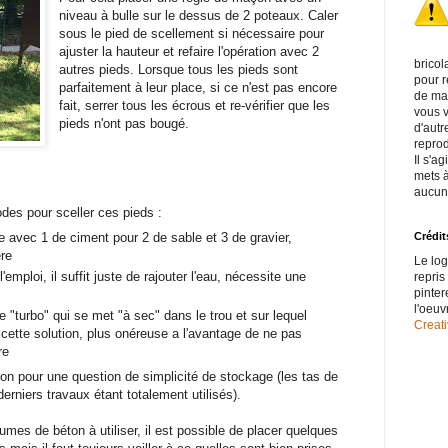
niveau à bulle sur le dessus de 2 poteaux. Caler
sous le pied de scellement si nécessaire pour
ajuster la hauteur et refaire l'opération avec 2
bricol
autres pieds. Lorsque tous les pieds sont
pour r
parfaitement à leur place, si ce n'est pas encore
de mat
fait, serrer tous les écrous et re-vérifier que les
vous v
pieds n'ont pas bougé.
d'autr
reprod
Il s'a
mets à
aucun
odes pour sceller ces pieds :
e avec 1 de ciment pour 2 de sable et 3 de gravier,
Crédit
re
Le log
l'emploi, il suffit juste de rajouter l'eau, nécessite une
repris
pinter
l'oeu
pe "turbo" qui se met "à sec" dans le trou et sur lequel
Creat
 cette solution, plus onéreuse a l'avantage de ne pas
re
tion pour une question de simplicité de stockage (les tas de
erniers travaux étant totalement utilisés).
umes de béton à utiliser, il est possible de placer quelques