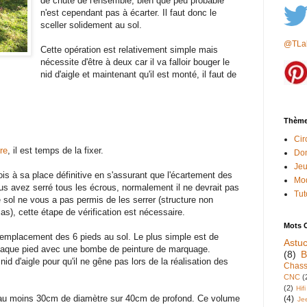
de chute de l'ensemble, bien que peu probable
n'est cependant pas à écarter. Il faut donc le
sceller solidement au sol.
@TLab
Cette opération est relativement simple mais
nécessite d'être à deux car il va falloir bouger le
nid d'aigle et maintenant qu'il est monté, il faut de
Thèm
Cir
ure
, il est temps de la fixer.
Do
Jeu
ois à sa place définitive en s'assurant que l'écartement des
Mo
ous avez serré tous les écrous, normalement il ne devrait pas
Tut
e sol ne vous a pas permis de les serrer (structure non
as), cette étape de vérification est nécessaire.
Mots 
'emplacement des 6 pieds au sol. Le plus simple est de
Astu
chaque pied avec une bombe de peinture de marquage.
(8)
B
 nid d'aigle pour qu'il ne gêne pas lors de la réalisation des
Chass
CNC
(
(2)
Hifi
'au moins 30cm de diamètre sur 40cm de profond. Ce volume
(4)
Je