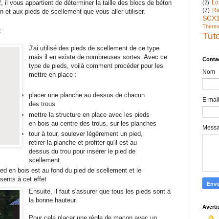
if, il vous appartient de déterminer la taille des blocs de béton
Lo
(2)
(7)
Ra
on et aux pieds de scellement que vous aller utiliser.
SCX
Therm
t
Tut
J'ai utilisé des pieds de scellement de ce type
mais il en existe de nombreuses sortes. Avec ce
Conta
type de pieds, voilà comment procéder pour les
Nom
mettre en place :
placer une planche au dessus de chacun
E-mai
des trous
mettre la structure en place avec les pieds
en bois au centre des trous, sur les planches
Mess
tour à tour, soulever légèrement un pied,
retirer la planche et profiter qu'il est au
dessus du trou pour insérer le pied de
scellement
ied en bois est au fond du pied de scellement et le
ésents à cet effet
Ensuite, il faut s'assurer que tous les pieds sont à
la bonne hauteur.
Avert
Pour cela placer une règle de maçon avec un