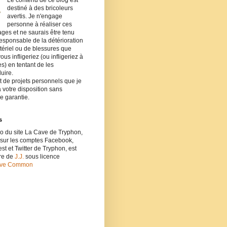
Le contenu de ce blog est
destiné à des bricoleurs
avertis. Je n'engage
personne à réaliser ces
ages et ne saurais être tenu
esponsable de la détérioration
ériel ou de blessures que
ous infligeriez (ou infligeriez à
es) en tentant de les
uire.
git de projets personnels que je
 votre disposition sans
e garantie.
s
o du site La Cave de Tryphon,
 sur les comptes Facebook,
est et Twitter de Tryphon, est
vre de
J.J.
sous licence
ive Common