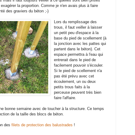
 mais il faut toujours veiller à ce quelles sont bien prises
 exagérer la proportion. Comme je n'en avais plus à faire
nté des graviers du béton ;-)
Lors du remplissage des
trous, il faut veiller à laisser
un petit peu d'espace à la
base du pied de scellement (à
la jonction avec les pattes qui
partent dans le béton). Cet
espace permettra à l'eau qui
entrerait dans le pied de
facilement pouvoir s'écouler.
Si le pied de scellement n'a
pas été prévu avec cet
écoulement, un ou deux
petits trous faits à la
perceuse peuvent très bien
faire l'affaire.
 une bonne semaine avec de toucher à la structure. Ce temps
nction de la taille des blocs de béton.
ion des
filets de protection des balustrades
!