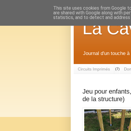
This site uses cookies from Google to 
are shared with Google along with per
statistics, and to detect and address
La Ca
Journal d'un touche à 
Circuits Imprimés
Dom
(7)
Jeu pour enfants,
de la structure)