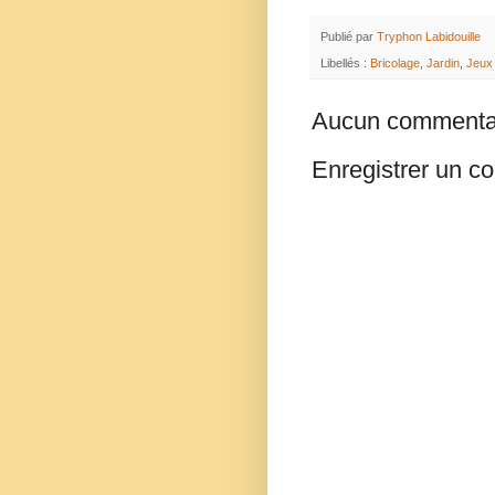
Publié par
Tryphon Labidouille
Libellés :
Bricolage
,
Jardin
,
Jeux
Aucun commentai
Enregistrer un c