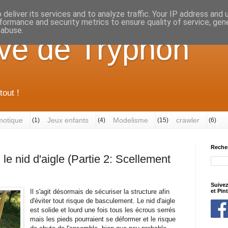
deliver its services and to analyze traffic. Your IP address and
formance and security metrics to ensure quality of service, ge
 abuse.
ve de Tryphon
tout !
otique
Jeux enfants
Modelisme
crawler
(1)
(4)
(15)
(6)
Reche
 le nid d'aigle (Partie 2: Scellement
Suivez
Il s'agit désormais de sécuriser la structure afin
et Pin
d'éviter tout risque de basculement. Le nid d'aigle
est solide et lourd une fois tous les écrous serrés
mais les pieds pourraient se déformer et le risque